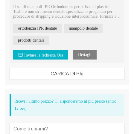
Il set di manipoli IPR Orthodontics per strisce di plastica
Tealth è uno strumento dentale specializzato progettato per
procedure di stripping e riduzione interprossimale, fornisce ai
professionisti del settore dentale uno strumento affidabile ed
efficiente per stripping e riduzione interprossimale precisi ed
ortodonzia IPR dentale
manipolo dentale
efficaci.
prodotti dentali
Dettagli
Inviare la richiesta Ora
CARICA DI PIù
Ricevi l'ultimo prezzo? Ti risponderemo al più presto (entro
12 ore)