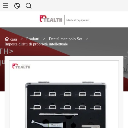
>
Prodotti
>
Dental manipolo Set
>
casa
Imposta diritti di proprietà intellettuale