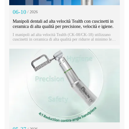
06-10
/ 2026
Manipoli dentali ad alta velocità Tealth con cuscinetti in
ceramica di alta qualità per precisione, velocità e igiene.
I manipoli ad alta velocità Tealth (CK-08/CK-18) utilizzano
cuscinetti in ceramica di alta qualità per ridurre al minimo le
vibrazioni, garantire un funzionamento a basse temperature e
una lunga durata anche dopo la sterilizzazione a 135 °C. Grazie
alla certificazione ISO/CE, ai sistemi aria-acqua indipendenti,
all'illuminazione a LED e alle testine ad alta coppia, offrono
prestazioni cliniche precise, silenziose e affidabili in tutto il
mondo.