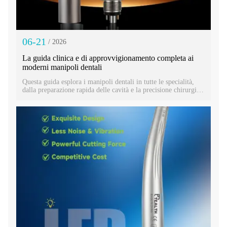
06-21
/ 2026
La guida clinica e di approvvigionamento completa ai
moderni manipoli dentali
Questa guida esplora i manipoli dentali in tutte le specialità,
dalla preparazione rapida delle cavità e la precisione chirurgica
alla profilassi igienica. Scopri come la scelta del manipolo
dentale giusto migliora l'efficienza, il comfort del paziente e i
risultati clinici. Una corretta manutenzione protegge il tuo
investimento, mentre la comprensione delle differenze
principali ti permette di attrezzare il tuo studio per un successo
duraturo e un'assistenza di qualità superiore.