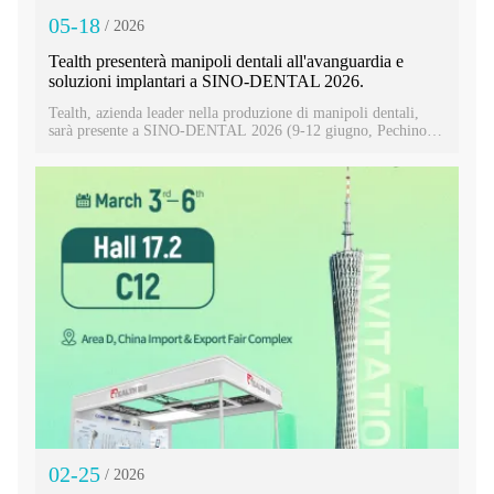
05-18
/ 2026
Tealth presenterà manipoli dentali all'avanguardia e
soluzioni implantari a SINO-DENTAL 2026.
Tealth, azienda leader nella produzione di manipoli dentali,
sarà presente a SINO-DENTAL 2026 (9-12 giugno, Pechino).
Visitate gli stand S05-S06 e S24-S25 del padiglione 6 per
scoprire la macchina per impianti EM-3 e il contrappeso per
impianti a fibra ottica 20:1. Scoprite soluzioni di precisione per
l'implantologia moderna!
02-25
/ 2026