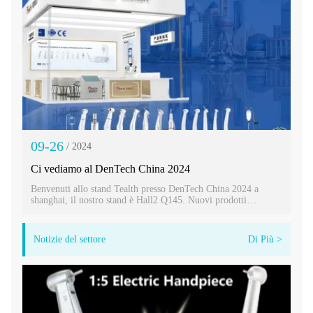
09-26
/ 2024
Ci vediamo al DenTech China 2024
Benvenuti allo stand Tealth presso DenTech China 2024 a
shanghai, il nostro stand è Hall2 Q145. Nuovi prodotti
manipoli odontoiatrici, impianti macchine e motori elettrici
saranno mostrati lì.
Notizie del settore
Di Più >