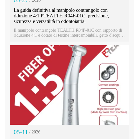
05-27
/ 2026
La guida definitiva al manipolo contrangolo con
riduzione 4:1 PTEALTH R04F-01C: precisione,
sicurezza e versatilità in odontoiatria.
Il manipolo contrangolo TEALTH R04F-01C con rapporto di
riduzione 4:1 è dotato di testine intercambiabili, getto d'acqua
interno e illuminazione a fibra ottica. Questo versatile
manipolo dentale migliora la precisione, l'igiene e l'efficienza
del flusso di lavoro.
05-11
/ 2026