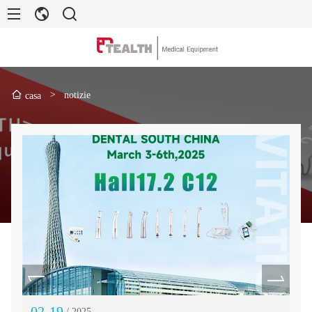
>
notizie
casa
02-19
11
/ 2025