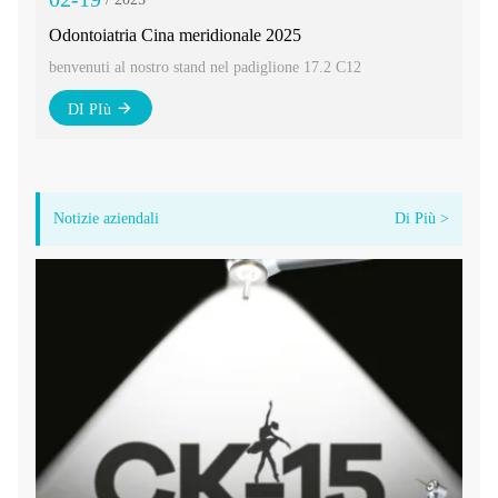
Odontoiatria Cina meridionale 2025
CI
benvenuti al nostro stand nel padiglione 17.2 C12
Ben
DI PIù
Notizie aziendali
Di Più >