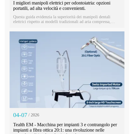
I migliori manipoli elettrici per odontoiatria: opzioni
portatili, ad alta velocità e convenienti.
Questa guida evidenzia la superiorità dei manipoli dentali
elettrici rispetto ai modelli tradizionali ad aria compressa,
sottolineando vantaggi quali velocità costante, rumorosità
ridotta e maggiore precisione. Descrive in dettaglio i criteri
chiave – velocità, coppia, illuminazione e portabilità – e mette
in evidenza un modello di punta con moltiplicatore di velocità
1:5, in grado di raggiungere i 200.000 giri/minuto. Progettato
per l'efficienza e il comfort del paziente, questo manipolo di
alta gamma offre prestazioni eccezionali per gli studi dentistici
moderni, coniugando funzionalità avanzate con un prezzo
competitivo.
04-07
/ 2026
Tealth EM - Macchina per impianti 3 e contrangolo per
impianti a fibra ottica 20:1: una rivoluzione nelle