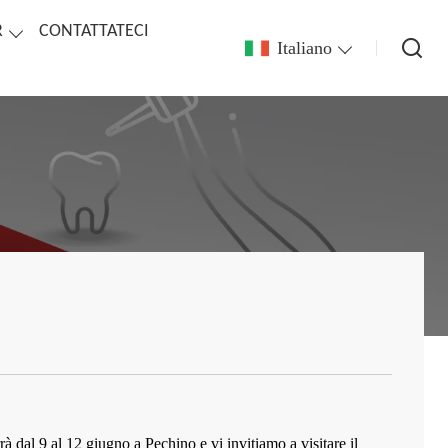
R
CONTATTATECI
Italiano
à dal 9 al 12 giugno a Pechino e vi invitiamo a visitare il