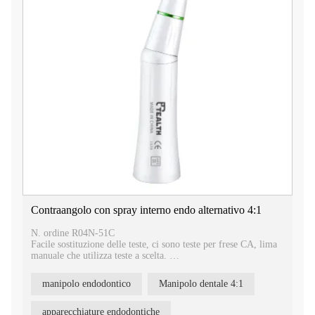
Contraangolo con spray interno endo alternativo 4:1
N. ordine R04N-51C
Facile sostituzione delle teste, ci sono teste per frese CA, lima
manuale che utilizza teste a scelta.
Testine da 2,35 mm utilizzate per la profilassi.
È possibile scegliere tre diversi movimenti delle teste:
manipolo endodontico
Manipolo dentale 4:1
movimento su e giù da 1,4 mm, movimento su e giù da 0,4
mm, movimento alternativo.
apparecchiature endodontiche