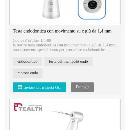
Testa endodontica con movimento su e giù da 1,4 mm
Codice d'ordine: L6-08
la nostra testa endodontica con movimento su e giù da 1,4 mm,
uno strumento specializzato per procedure endodontiche.
Caratteristiche principali:
endodontico
testa del manipolo endo
- Progettato con un movimento su e giù di 1,4 mm, che
consente azioni precise e controllate durante i trattamenti
endodontici.
motore endo
- Specificamente utilizzato in endodonzia e compatibile con
Tealth®, Kavo® e altri manipoli.
- Dotato di un mandrino a pulsante per il fissaggio facile e
Dettagli
Inviare la richiesta Ora
sicuro degli strumenti endodontici.
- Progettato per l'uso con lime manuali per un'efficace pulizia e
modellatura dei canali radicolari.
Migliora le tue procedure endodontiche con la nostra testa
endodontica con movimento su e giù da 1,4 mm. Contattaci
oggi per ulteriori informazioni su questo prodotto e su come
può apportare vantaggi al tuo studio dentistico.