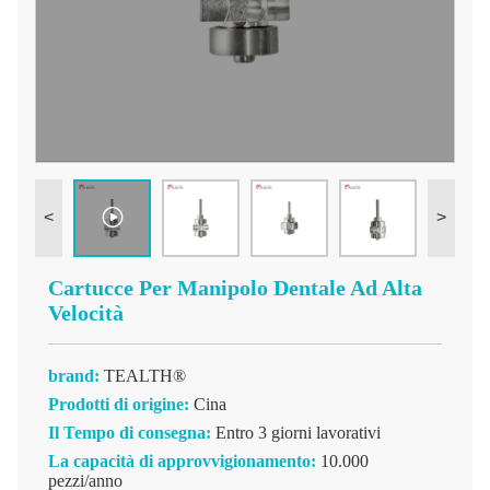
<
>
Cartucce Per Manipolo Dentale Ad Alta
Velocità
brand:
TEALTH®
Prodotti di origine:
Cina
Il Tempo di consegna:
Entro 3 giorni lavorativi
La capacità di approvvigionamento:
10.000
pezzi/anno