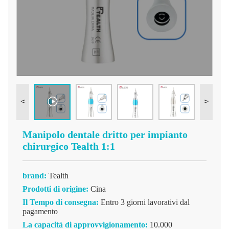
<
>
Manipolo dentale dritto per impianto
chirurgico Tealth 1:1
brand:
Tealth
Prodotti di origine:
Cina
Il Tempo di consegna:
Entro 3 giorni lavorativi dal
pagamento
La capacità di approvvigionamento:
10.000